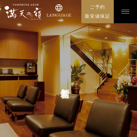
language
ご予約
LANGUAGE
最安値保証
新着情報
News